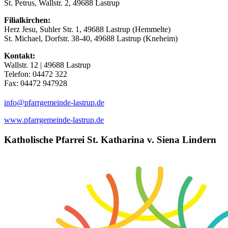
St. Petrus, Wallstr. 2, 49688 Lastrup
Filialkirchen:
Herz Jesu, Suhler Str. 1, 49688 Lastrup (Hemmelte)
St. Michael, Dorfstr. 38-40, 49688 Lastrup (Kneheim)
Kontakt:
Wallstr. 12 | 49688 Lastrup
Telefon: 04472 322
Fax: 04472 947928
(at)
info
pfarrgemeinde-lastrup.de
www.pfarrgemeinde-lastrup.de
Katholische Pfarrei St. Katharina v. Siena Lindern