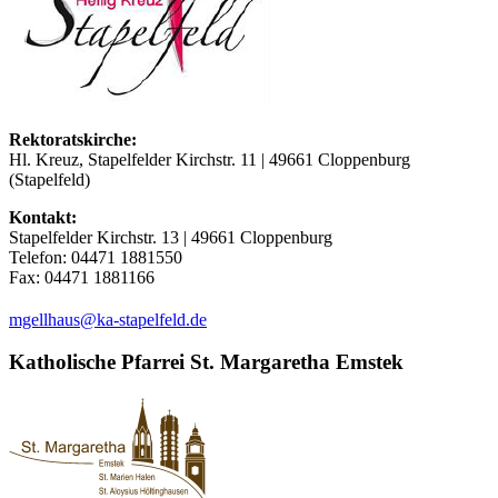
Rektoratskirche:
Hl. Kreuz, Stapelfelder Kirchstr. 11 | 49661 Cloppenburg
(Stapelfeld)
Kontakt:
Stapelfelder Kirchstr. 13 | 49661 Cloppenburg
Telefon: 04471 1881550
Fax: 04471 1881166
(at)
mgellhaus
ka-stapelfeld.de
Katholische Pfarrei St. Margaretha Emstek