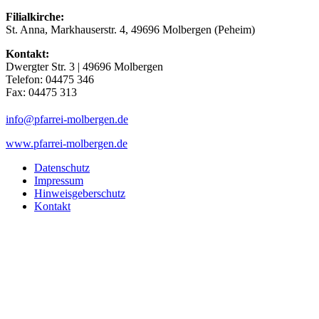
Filialkirche:
St. Anna, Markhauserstr. 4, 49696 Molbergen (Peheim)
Kontakt:
Dwergter Str. 3 | 49696 Molbergen
Telefon: 04475 346
Fax: 04475 313
(at)
info
pfarrei-molbergen.de
www.pfarrei-molbergen.de
Datenschutz
Impressum
Hinweisgeberschutz
Kontakt